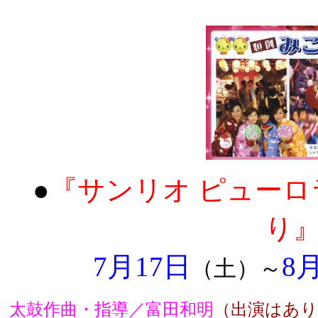
●
『サンリオ ピューロラ
り
7月17日
8
（土）～
太鼓作曲・指導／富田和明
（出演はあ