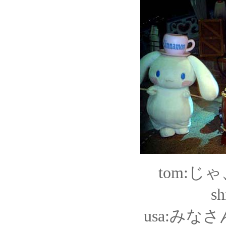
tom:
s
usa:み