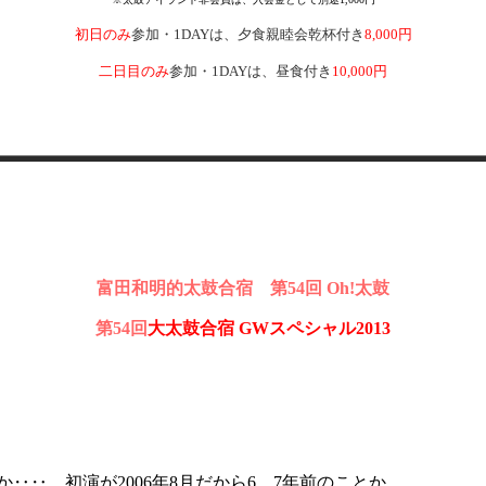
初日のみ
参加・1DAYは、夕食親睦会乾杯付き
8,000円
二日目のみ
参加・1DAYは、昼食付き
10,000円
富田和明的太鼓合宿 第54回 Oh!太鼓
第54回
大太鼓合宿 GWスペシャル2013
‥‥、初演が2006年8月だから6、7年前のことか。