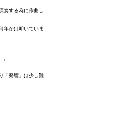
演奏する為に作曲し
何年かは叩いていま
。。
り「発響」は少し難