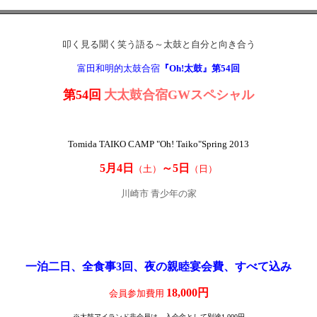
叩く見る聞く笑う語る～太鼓と自分と向き合う
富田和明的太鼓合宿
『Oh!太鼓』第54回
第54回
大太鼓合宿GWスペシャル
Tomida TAIKO CAMP "Oh! Taiko"
Spring
2013
5月4日
～5日
（土）
（日）
川崎市 青少年の家
一泊二日、
全食事3回、夜の親睦宴会費、すべて込み
18,000円
会員参加費用
※太鼓アイランド非会員は、入会金として別途1,000円