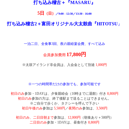
打ち込み稽古＋
『MASARU』
5日
（日）
／9:00 - 12:30／
13:30 - 16:00
打ち込み稽古
2＋富田オリジナル大太鼓曲
『HITOTSU
』
一泊二日、
全食事3回、夜の親睦宴会費、すべて込み
17,800円
会員参加費用
※太鼓アイランド非会員は、入会金として別途
1,000円
※一つの時間帯だけの参加でも、参加可能です
初日のみ
参加・1DAYは、夕食親睦会（10時までに退館）付き
8,800円
初日のみ
参加
の方は、終了後駅まで送ることはできません。
※ご自分で歩くか、タクシーを呼んで下さい
初日午後のみ
参加は
5,500円
／
夜間のみ
参加は、
3,500円
初日のみ、二日目朝まで
参加は、
12,000円
（朝食あり＋500円）
二日目のみ
参加・1DAYは、昼食付き
8,800円