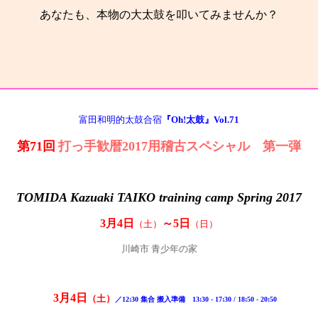
あなたも、本物の大太鼓を叩いてみませんか？
富田和明的太鼓合宿
『Oh!太鼓』Vol.71
第71回
打っ手歓暦2017用稽古スペシャル 第一弾
TOMIDA Kazuaki TAIKO training camp Spring 2017
3月4日
～5日
（土）
（日）
川崎市 青少年の家
3
月
4
日
（土）
／12:30 集合 搬入準備 13:30 - 17:30 / 18:50 - 20:50