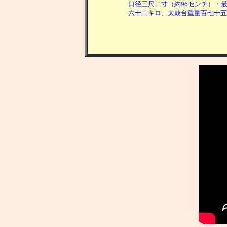
口径三尺二寸（約96センチ）・最
六十二キロ、太鼓台重量百七十五