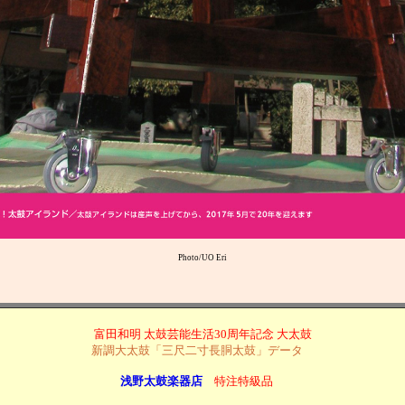
Photo/UO Eri
富田和明 太鼓芸能生活30周年記念 大太鼓
新調大太鼓「三尺二寸長胴太鼓」データ
浅野太鼓楽器店
特注特級品