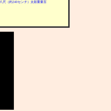
八尺（約240センチ）
太鼓重量百