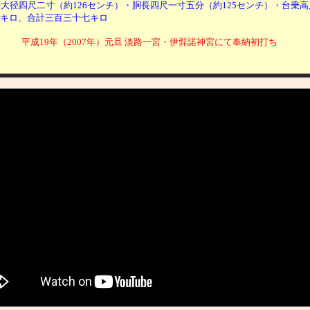
大径四尺二寸（約126センチ）・胴長四尺一寸五分（約125センチ）・台乗高
キロ、合計三百三十七キロ
平成19年（2007年）元旦 淡路一宮・伊弉諾神宮にて奉納初打ち