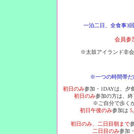
一泊二日、
全食事3
会員参
※太鼓アイランド非
※一つの時間帯だ
初日のみ
参加・1DAYは、夕
初日のみ
参加
の方は、終
※ご自分で歩く
初日午後のみ
参加は
5
初日のみ、二日目朝まで
二日目のみ
参加