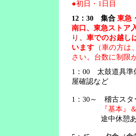
●初日・1日目
12：30
集合
東急
南口、東急ストア
り。
車でのお越し
います
（車の方は
さい。台数に制限
1：00 太鼓道具
屋確認など
1：30～ 稽古ス
『基本』
途中休憩あ