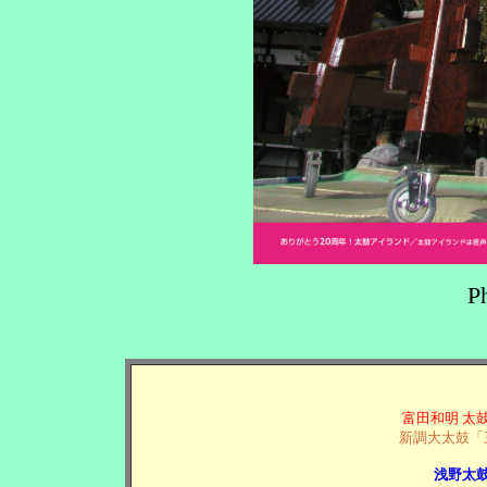
P
富田和明 太
新調大太鼓「
浅野太