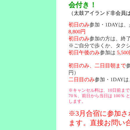
会付き！
（太鼓アイランド非会員は、
初日のみ
参加・1DAYは
8,800円
初日のみ
参加
の方は、終
※ご自分で歩くか、タク
初日午後のみ
参加は
5,50
初日のみ、二日目朝まで
円）
二日目のみ
参加・1DAY
※キャンセル料は、10日前まで 
70％、前日から当日は 100
します。
※3月合宿に参加
ます。直接お問い